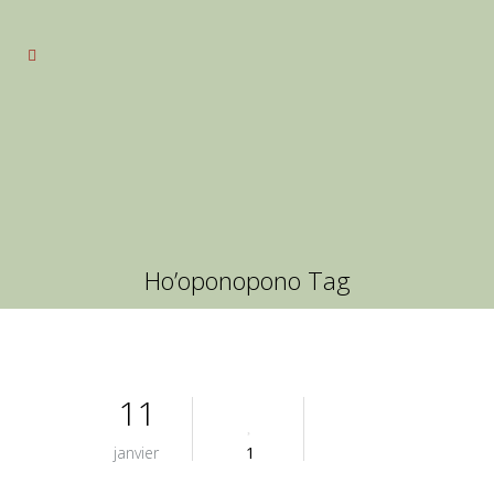
Ho’oponopono Tag
11
janvier
1