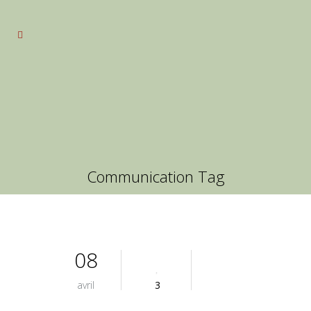
Communication Tag
08
avril
3